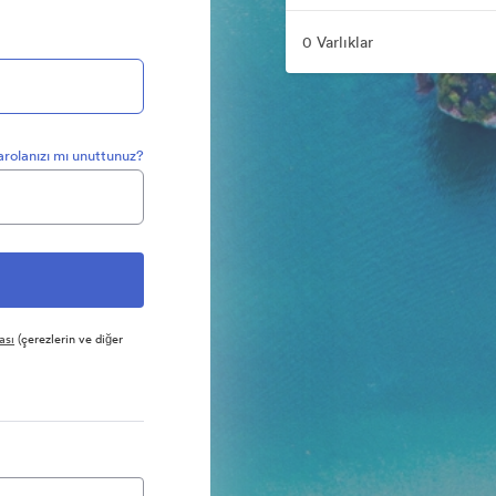
0 Varlıklar
arolanızı mı unuttunuz?
ası
(çerezlerin ve diğer