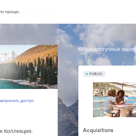
ло проще.
Общедоступные мате
PUBLIC
запросить доступ
Acquisitions
m Коллекция.