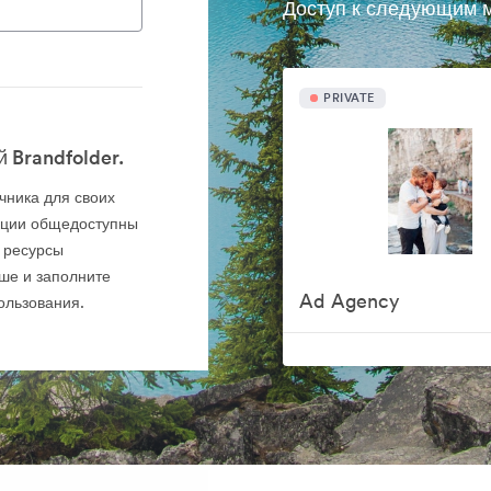
Доступ к следующим м
PRIVATE
 Brandfolder.
очника для своих
кции общедоступны
 ресурсы
ше и заполните
Ad Agency
ользования.