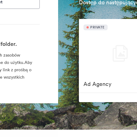
et
Dostęp do następujący
PRIVATE
folder.
ych zasobów
ne do użytku.Aby
y link z prośbą o
ie wszystkich
Ad Agency