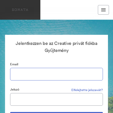
Jelentkezzen be az Creative privát fiókba
Gyűjtemény
Email
Jelszó
Elfelejtette jelszavát?