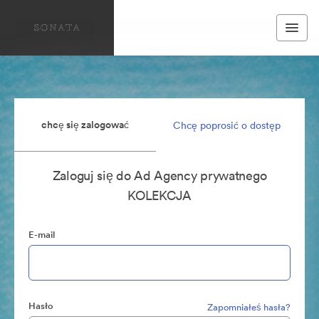
chcę się zalogować
Chcę poprosić o dostęp
Zaloguj się do Ad Agency prywatnego
KOLEKCJA
E-mail
Hasło
Zapomniałeś hasła?