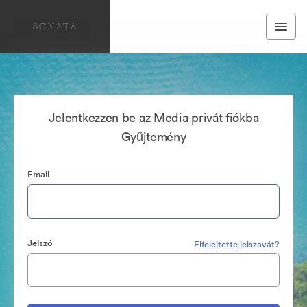
Jelentkezzen be az Media privát fiókba
Gyűjtemény
Email
Jelszó
Elfelejtette jelszavát?