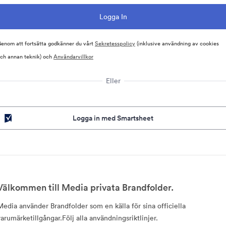
enom att fortsätta godkänner du vårt
Sekretesspolicy
(inklusive användning av cookies
ch annan teknik) och
Användarvillkor
Eller
Logga in med Smartsheet
Välkommen till Media privata Brandfolder.
Media använder Brandfolder som en källa för sina officiella
varumärketillgångar.Följ alla användningsriktlinjer.