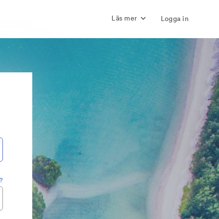
Läs mer
Logga in
?