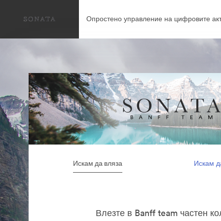
Опростено управление на цифровите акт
Искам да вляза
Искам д
Влезте в Banff team частен к