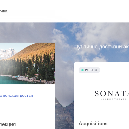
иви.
Публично достъпни ак
PUBLIC
а поискам достъп
Acquisitions
олекция