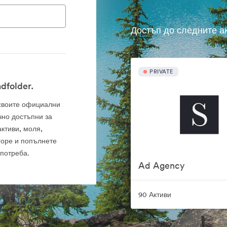
Достъп до следните а
PRIVATE
dfolder.
а своите официални
чно достъпни за
ктиви, моля,
горе и попълнете
употреба.
Ad Agency
90 Активи