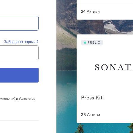
24 Активи
Забравена парола?
PUBLIC
Press Kit
ехнологии) и
Условия за
36 Активи