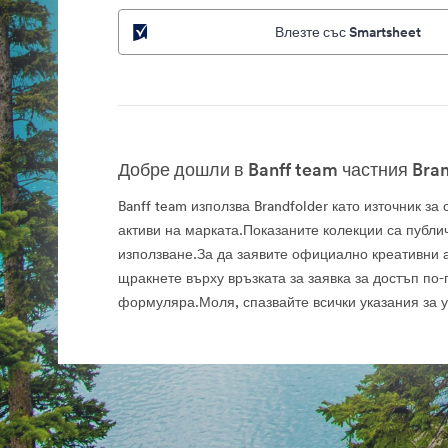
Влезте със Smartsheet
Добре дошли в Banff team частния Bran
Banff team използва Brandfolder като източник з
активи на марката.Показаните колекции са публи
използване.За да заявите официално креативни а
щракнете върху връзката за заявка за достъп по-
формуляра.Моля, спазвайте всички указания за 