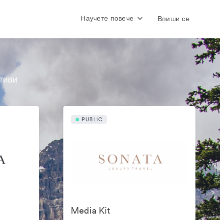
Научете повече
Впиши се
тиви
PUBLIC
Media Kit