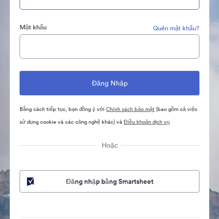
Mật khẩu
Quên mật khẩu?
Bằng cách tiếp tục, bạn đồng ý với
Chính sách bảo mật
(bao gồm cả việc
sử dụng cookie và các công nghệ khác) và
Điều khoản dịch vụ
Hoặc
Đăng nhập bằng Smartsheet