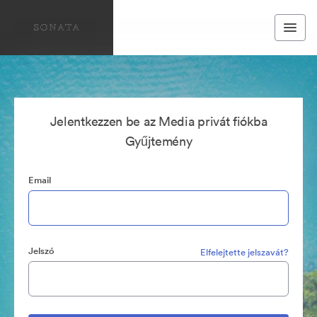
Jelentkezzen be az Media privát fiókba
Gyűjtemény
Email
Jelszó
Elfelejtette jelszavát?