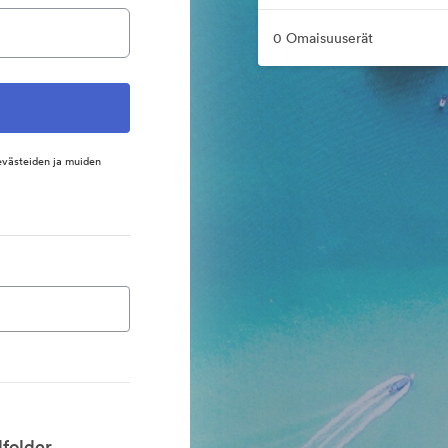
0 Omaisuuserät
evästeiden ja muiden
folder.