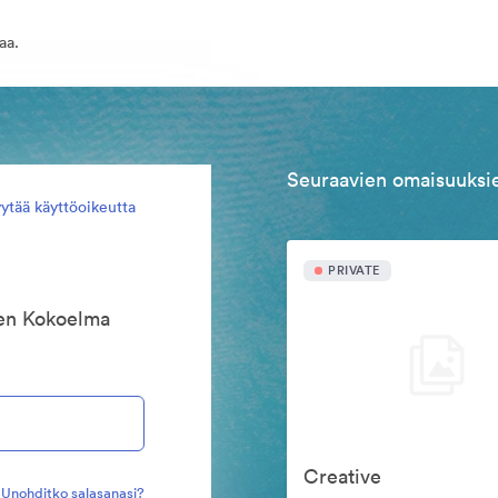
aa.
Seuraavien omaisuuksie
ytää käyttöoikeutta
PRIVATE
een Kokoelma
Creative
Unohditko salasanasi?