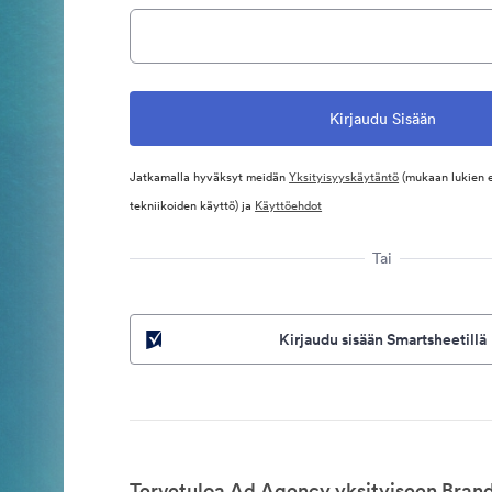
Jatkamalla hyväksyt meidän
Yksityisyyskäytäntö
(mukaan lukien 
tekniikoiden käyttö) ja
Käyttöehdot
Tai
Kirjaudu sisään Smartsheetillä
Tervetuloa Ad Agency yksityiseen Brand