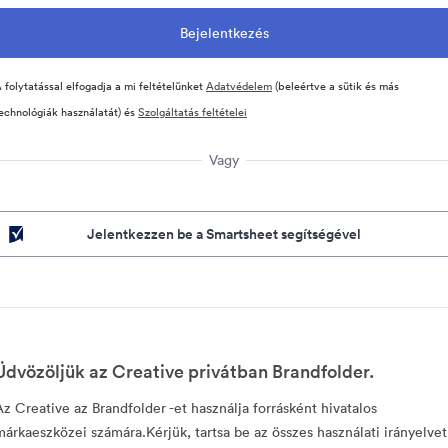
 folytatással elfogadja a mi feltételünket
Adatvédelem
(beleértve a sütik és más
echnológiák használatát) és
Szolgáltatás feltételei
Vagy
Jelentkezzen be a Smartsheet segítségével
Üdvözöljük az Creative privátban Brandfolder.
Az Creative az Brandfolder -et használja forrásként hivatalos
márkaeszközei számára.Kérjük, tartsa be az összes használati irányelvet