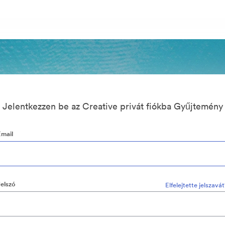
Jelentkezzen be az Creative privát fiókba Gyűjtemény
Email
Jelszó
Elfelejtette jelszavá