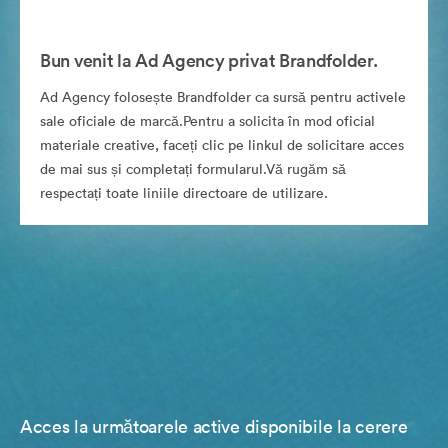
Bun venit la Ad Agency privat Brandfolder.
Ad Agency folosește Brandfolder ca sursă pentru activele
sale oficiale de marcă.Pentru a solicita în mod oficial
materiale creative, faceți clic pe linkul de solicitare acces
de mai sus și completați formularul.Vă rugăm să
respectați toate liniile directoare de utilizare.
Acces la următoarele active disponibile la cerere