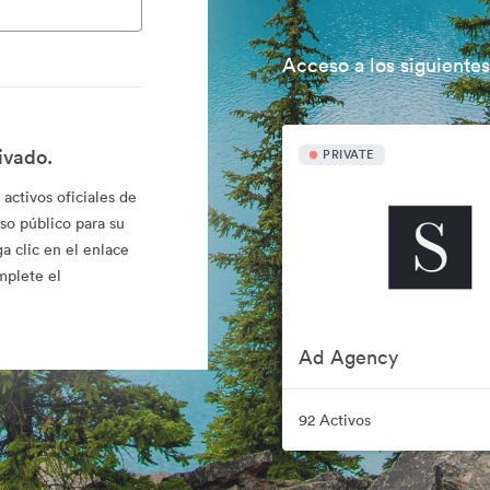
Acceso a los siguientes
ivado.
PRIVATE
activos oficiales de
so público para su
a clic en el enlace
mplete el
Ad Agency
92 Activos