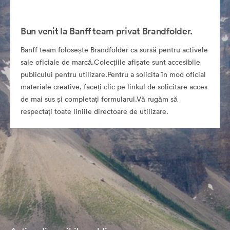
Bun venit la Banff team privat Brandfolder.
Banff team folosește Brandfolder ca sursă pentru activele
sale oficiale de marcă.Colecțiile afișate sunt accesibile
publicului pentru utilizare.Pentru a solicita în mod oficial
materiale creative, faceți clic pe linkul de solicitare acces
de mai sus și completați formularul.Vă rugăm să
respectați toate liniile directoare de utilizare.