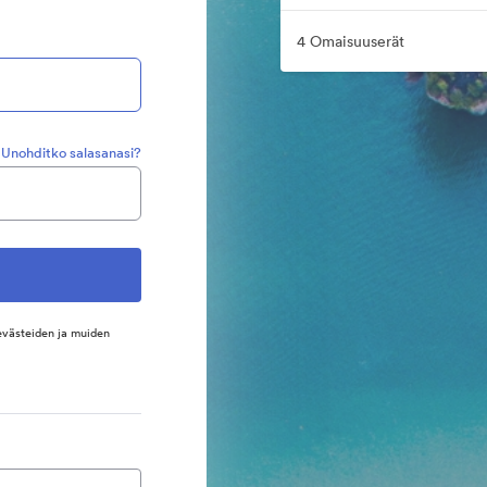
4 Omaisuuserät
Unohditko salasanasi?
evästeiden ja muiden