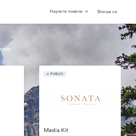
Научете повече
Впиши се
тиви
PUBLIC
Media Kit