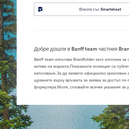
Влезте със Smartsheet
Добре дошли в Banff team частния Bran
Banff team използва Brandfolder като източник з
активи на марката.Показаните колекции са публи
използване.За да заявите официално креативни а
щракнете върху връзката за заявка за достъп по-
формуляра.Моля, спазвайте всички указания за 