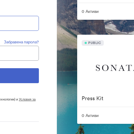
0 Активи
Забравена парола?
PUBLIC
Press Kit
ехнологии) и
Условия за
0 Активи