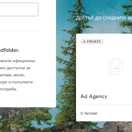
Достъп до следните а
PRIVATE
dfolder.
а своите официални
чно достъпни за
ктиви, моля,
горе и попълнете
употреба.
Ad Agency
0 Активи