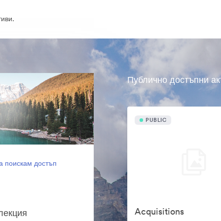
иви.
Публично достъпни ак
PUBLIC
а поискам достъп
Acquisitions
олекция