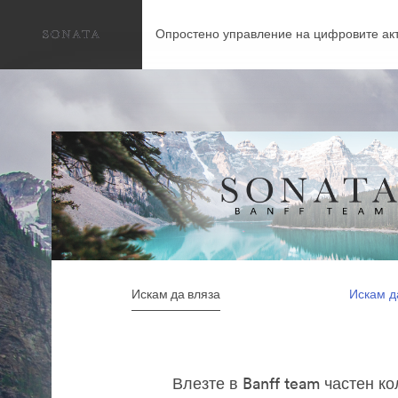
Опростено управление на цифровите акт
Искам да вляза
Искам д
Влезте в Banff team частен к