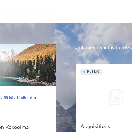
Julkisesti saatavilla ol
PUBLIC
ytää käyttöoikeutta
Acquisitions
een Kokoelma