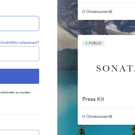
0 Omaisuuserät
Unohditko salasanasi?
PUBLIC
evästeiden ja muiden
Press Kit
0 Omaisuuserät