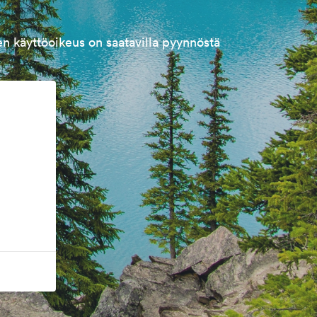
n käyttöoikeus on saatavilla pyynnöstä