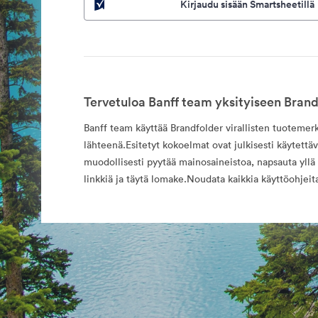
Kirjaudu sisään Smartsheetillä
Tervetuloa Banff team yksityiseen Brand
Banff team käyttää Brandfolder virallisten tuotemer
lähteenä.Esitetyt kokoelmat ovat julkisesti käytettäv
muodollisesti pyytää mainosaineistoa, napsauta yllä
linkkiä ja täytä lomake.Noudata kaikkia käyttöohjeit