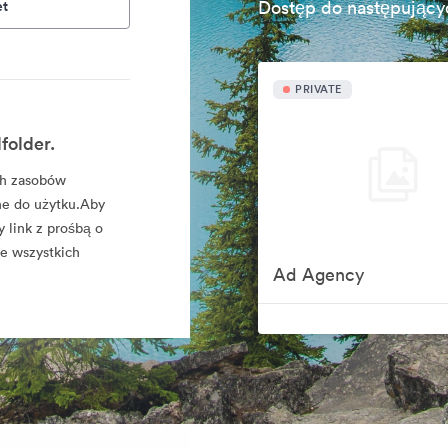
et
Dostęp do następujący
PRIVATE
folder.
ych zasobów
ne do użytku.Aby
y link z prośbą o
ie wszystkich
Ad Agency