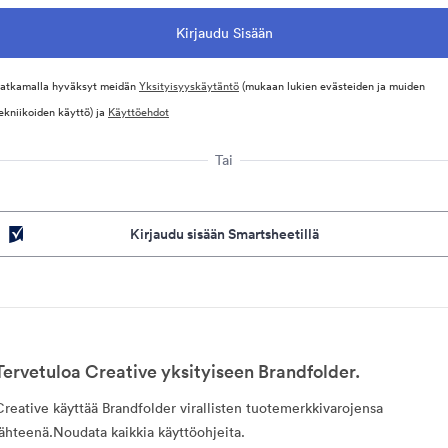
atkamalla hyväksyt meidän
Yksityisyyskäytäntö
(mukaan lukien evästeiden ja muiden
ekniikoiden käyttö) ja
Käyttöehdot
Tai
Kirjaudu sisään Smartsheetillä
Tervetuloa Creative yksityiseen Brandfolder.
Creative käyttää Brandfolder virallisten tuotemerkkivarojensa
lähteenä.Noudata kaikkia käyttöohjeita.