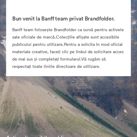
Bun venit la Banff team privat Brandfolder.
Banff team folosește Brandfolder ca sursă pentru activele
sale oficiale de marcă.Colecțiile afișate sunt accesibile
publicului pentru utilizare.Pentru a solicita în mod oficial
materiale creative, faceți clic pe linkul de solicitare acces
de mai sus și completați formularul.Vă rugăm să
respectați toate liniile directoare de utilizare.