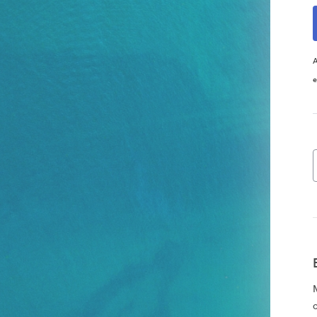
A
e
o