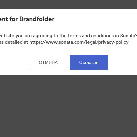
иви.
nt for Brandfolder
website you are agreeing to the terms and conditions in Sonat
мо преглед)
 as detailed at https://www.sonata.com/legal/privacy-policy
ОТМЯНА
Съгласен
·
·
·
квитки
Декларация за поверителност
Условия за ползване
Поддръжка по