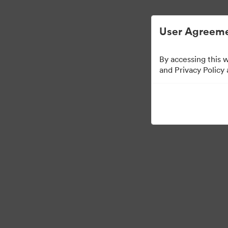
Опростено управление на цифровите акт
User Agreeme
By accessing this 
Brand Elements
(Са
and Privacy Policy
101
Активи
Споделяне на колекция
·
©2026 Brandfolder, Inc. Digital Asset Management
Предпочитания за бис