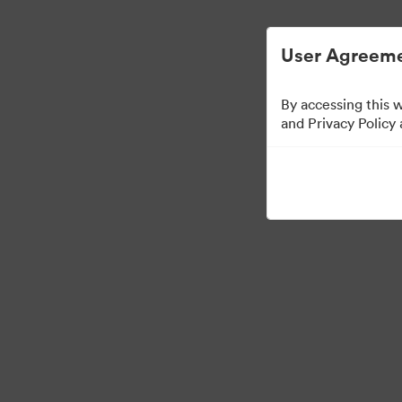
Gestion des ressources numériques simplif
User Agreeme
By accessing this 
Brand Elements
(Voi
and Privacy Policy
101
Ressources
Partager la collection
·
©2026 Brandfolder, Inc. Digital Asset Management
Préférences relatives au