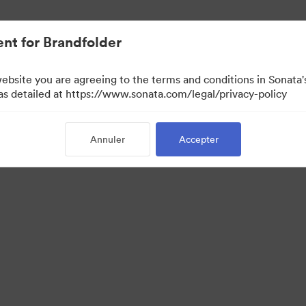
iée.
nt for Brandfolder
website you are agreeing to the terms and conditions in Sonat
r uniquement)
 as detailed at https://www.sonata.com/legal/privacy-policy
Annuler
Accepter
·
·
·
x cookies
Politique de confidentialité
Conditions générales d’utilisation
Assista