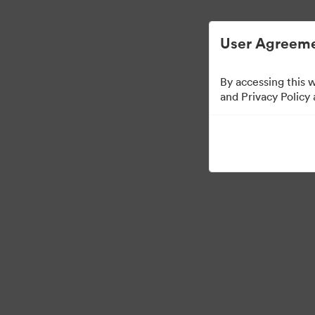
ビジュアル素材の管理が簡単に
User Agreeme
By accessing this 
Brand Elements
（閲
and Privacy Policy
101
アセット
コレクションを共有
·
·
©2026 Brandfolder, Inc. Digital Asset Management
Cookieの設定
プライバ