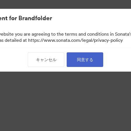
nt for Brandfolder
website you are agreeing to the terms and conditions in Sonat
覧のみ）
 as detailed at https://www.sonata.com/legal/privacy-policy
キャンセル
同意する
·
·
シー ポリシー
サービス利用規約
メールサポート