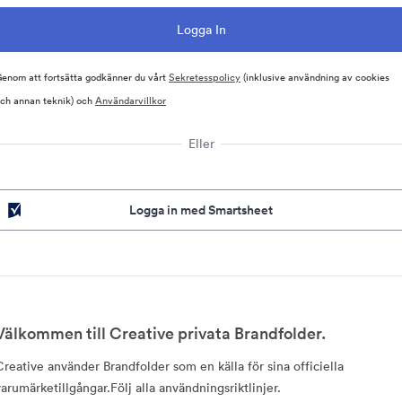
enom att fortsätta godkänner du vårt
Sekretesspolicy
(inklusive användning av cookies
ch annan teknik) och
Användarvillkor
Eller
Logga in med Smartsheet
Välkommen till Creative privata Brandfolder.
Creative använder Brandfolder som en källa för sina officiella
varumärketillgångar.Följ alla användningsriktlinjer.