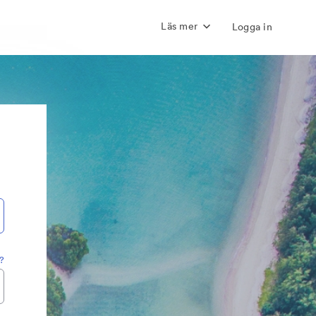
Läs mer
Logga in
?