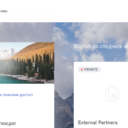
иви.
Достъп до следните а
PRIVATE
а поискам достъп
External Partners
олекция