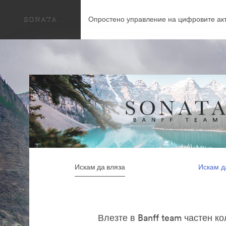
Опростено управление на цифровите акт
Искам да вляза
Искам д
Влезте в Banff team частен к