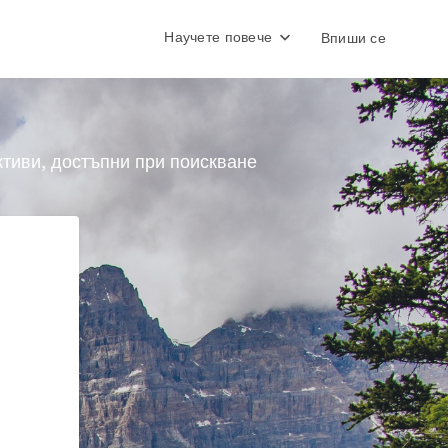
Научете повече
Впиши се
ктиви, достъпни при поискване