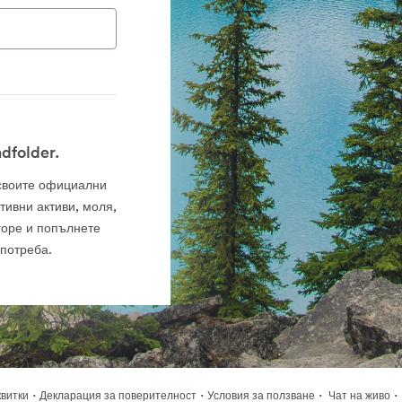
dfolder.
а своите официални
тивни активи, моля,
горе и попълнете
употреба.
·
·
·
·
квитки
Декларация за поверителност
Условия за ползване
Чат на живо