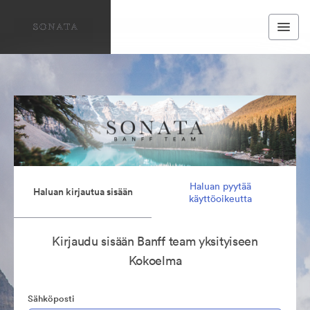
Haluan pyytää
Haluan kirjautua sisään
käyttöoikeutta
Kirjaudu sisään Banff team yksityiseen
Kokoelma
Sähköposti