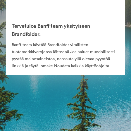
Tervetuloa Banff team yksityiseen
Brandfolder.
Banff team käyttää Brandfolder virallisten
tuotemerkkivarojensa lähteenä.Jos haluat muodollisesti
pyytää mainosaineistoa, napsauta yllä olevaa pyyntöä-
linkkiä ja täytä lomake.Noudata kaikkia käyttöohjeita.