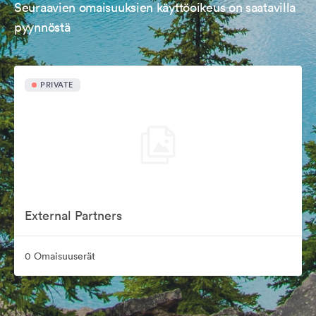
Seuraavien omaisuuksien käyttöoikeus on saatavilla
pyynnöstä
PRIVATE
External Partners
0 Omaisuuserät