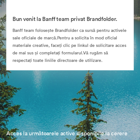
Bun venit la Banff team privat Brandfolder.
Banff team folosește Brandfolder ca sursă pentru activele
sale oficiale de marcă.Pentru a solicita în mod oficial
materiale creative, faceți clic pe linkul de solicitare acces
de mai sus și completați formularul.Vă rugăm să
respectați toate liniile directoare de utilizare.
Acces la următoarele active disponibile la cerere