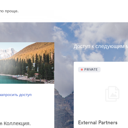
ло проще.
Доступ к следующим м
PRIVATE
запросить доступ
External Partners
m Коллекция.