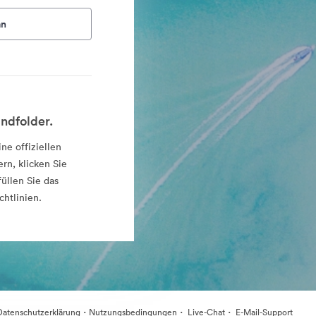
an
ndfolder.
ne offiziellen
rn, klicken Sie
üllen Sie das
chtlinien.
·
·
·
Datenschutzerklärung
Nutzungsbedingungen
Live-Chat
E-Mail-Support