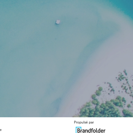
Propulsé par
ue