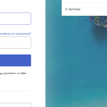
0 Varlıklar
arolanızı mı unuttunuz?
ası
(çerezlerin ve diğer