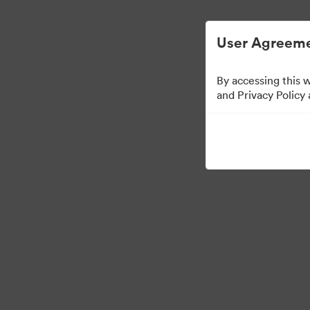
การจัดการสินทรัพย์ดิจิทัลที่ง่ายขึ้น
User Agreeme
By accessing this 
Press Kit
and Privacy Policy
49
สินทรัพย์
แบ่งปันคอลเล็กชัน
·
·
©2026 Brandfolder, Inc. Digital Asset Management
การตั้งค่าคุกกี้
นโยบายส