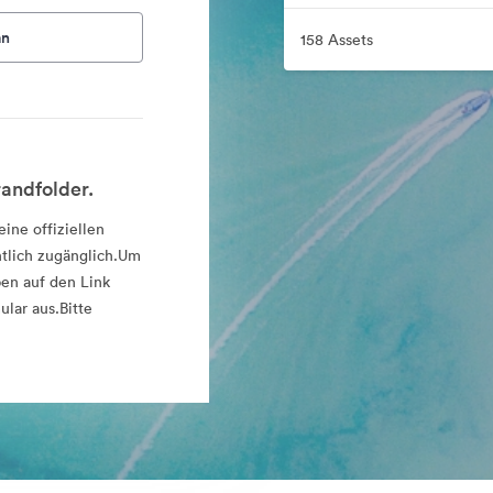
an
158 Assets
andfolder.
ine offiziellen
ntlich zugänglich.Um
ben auf den Link
lar aus.Bitte