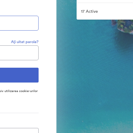
17 Active
Aţi uitat parola?
siv utilizarea cookie-urilor