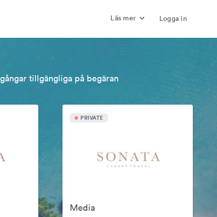
Läs mer
Logga in
llgångar tillgängliga på begäran
PRIVATE
Media