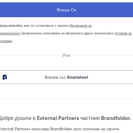
родължавайки, вие се съгласявате с нашите
Декларация за
оверителност
(включително използване на бисквитки и други технологии) и
Условия за
олзване
Или
Влезте със Smartsheet
Добре дошли в External Partners частния Brandfolder.
External Partners използва Brandfolder като източник за своите