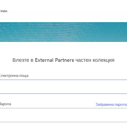
иви.
Влезте в External Partners частен колекция
Електронна поща
Парола
Забравена парола