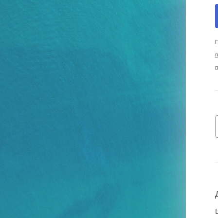
П
п
п