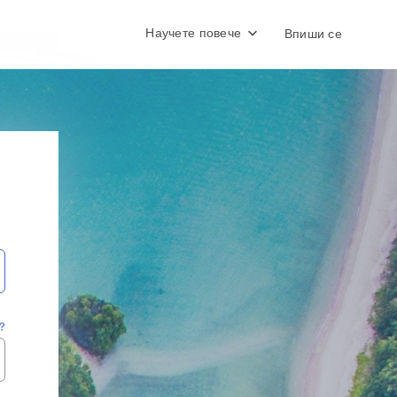
Научете повече
Впиши се
?