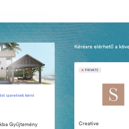
Kérésre elérhető a köv
PRIVATE
ést szeretnék kérni
Creative
ókba Gyűjtemény