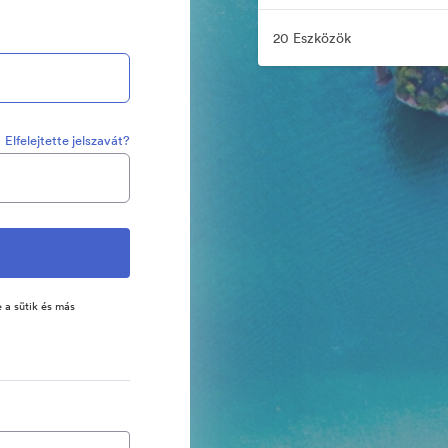
20 Eszközök
Elfelejtette jelszavát?
 a sütik és más