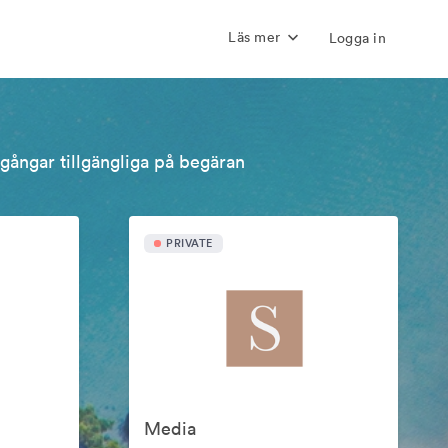
Läs mer
Logga in
llgångar tillgängliga på begäran
PRIVATE
Media