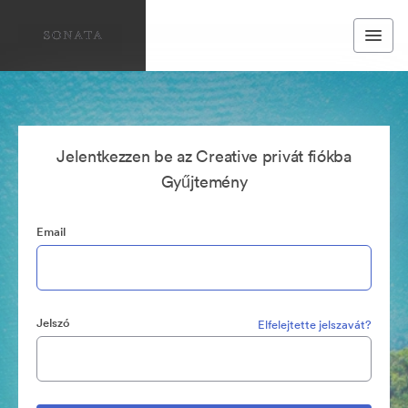
Jelentkezzen be az Creative privát fiókba
Gyűjtemény
Email
Jelszó
Elfelejtette jelszavát?