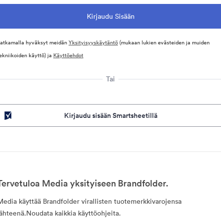
atkamalla hyväksyt meidän
Yksityisyyskäytäntö
(mukaan lukien evästeiden ja muiden
ekniikoiden käyttö) ja
Käyttöehdot
Tai
Kirjaudu sisään Smartsheetillä
Tervetuloa Media yksityiseen Brandfolder.
Media käyttää Brandfolder virallisten tuotemerkkivarojensa
lähteenä.Noudata kaikkia käyttöohjeita.