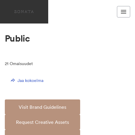
Public
21
Omaisuudet
Jaa kokoelma
Visit Brand Guidelines
Request Creative Assets