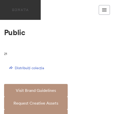
Public
21
Distribuiți colecția
Visit Brand Guidelines
Request Creative Assets