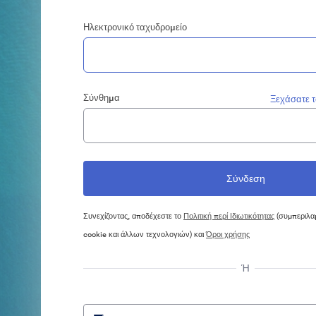
Ηλεκτρονικό ταχυδρομείο
Σύνθημα
Ξεχάσατε 
Συνεχίζοντας, αποδέχεστε το
Πολιτική περί Ιδιωτικότητας
(συμπεριλα
cookie και άλλων τεχνολογιών) και
Όροι χρήσης
Ή