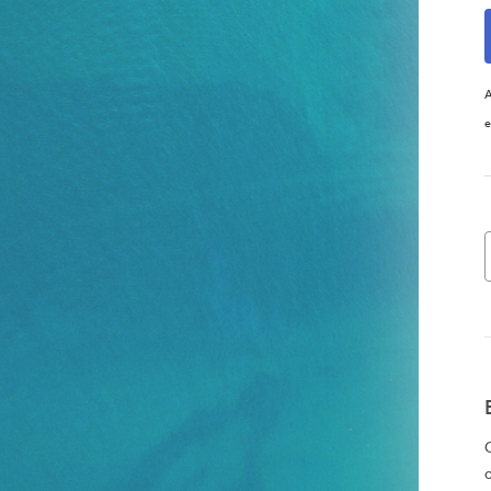
A
e
o