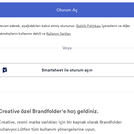
evam ederek, aşağıdakileri kabul etmiş olursunuz:
Gizlilik Politikası
(çerezlerin ve diğer
eknolojilerin kullanımı dahil) ve
Kullanım Şartları
Veya
Smartsheet ile oturum açın
Creative özel Brandfolder'e hoş geldiniz.
Creative, resmi marka varlıkları için bir kaynak olarak Brandfolder
kullanıyor.Lütfen tüm kullanım yönergelerine uyun.