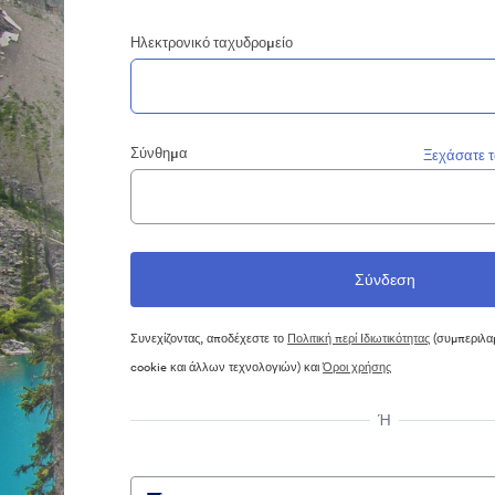
Ηλεκτρονικό ταχυδρομείο
Σύνθημα
Ξεχάσατε 
Συνεχίζοντας, αποδέχεστε το
Πολιτική περί Ιδιωτικότητας
(συμπεριλα
cookie και άλλων τεχνολογιών) και
Όροι χρήσης
Ή