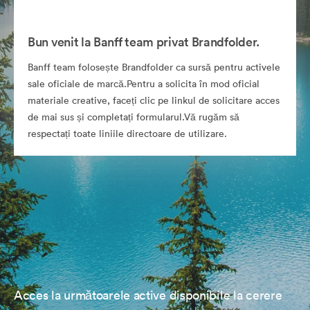
Bun venit la Banff team privat Brandfolder.
Banff team folosește Brandfolder ca sursă pentru activele
sale oficiale de marcă.Pentru a solicita în mod oficial
materiale creative, faceți clic pe linkul de solicitare acces
de mai sus și completați formularul.Vă rugăm să
respectați toate liniile directoare de utilizare.
Acces la următoarele active disponibile la cerere