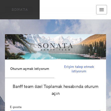
Erişim talep etmek
Oturum açmak istiyorum
istiyorum
Banff team özel Toplamak hesabında oturum
açın
E-posta